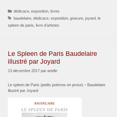
Catégories
dédicace
,
exposition
,
livres
Étiquettes
baudelaire
,
dédicace
,
exposition
,
gravure
,
joyard
,
le
spleen de paris
,
livre d'artistes
Le Spleen de Paris Baudelaire
illustré par Joyard
13 décembre 2017
par
arielle
Le spleen de Paris (petits poèmes en prose) – Baudelaire
illustré par Joyard