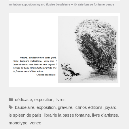
invitation exposition joyard illustre baudelaire – librairie basse fontaine vence
Catégories
dédicace
,
exposition
,
livres
Étiquettes
baudelaire
,
exposition
,
gravure
,
ichnos éditions
,
joyard
,
le spleen de paris
,
librairie la basse fontaine
,
livre d'artistes
,
monotype
,
vence