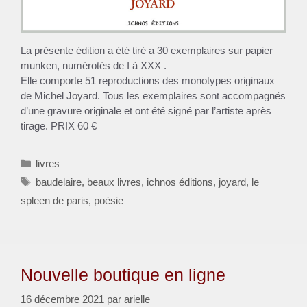
La présente édition a été tiré a 30 exemplaires sur papier
munken, numérotés de I à XXX .
Elle comporte 51 reproductions des monotypes originaux
de Michel Joyard. Tous les exemplaires sont accompagnés
d’une gravure originale et ont été signé par l’artiste après
tirage. PRIX 60 €
Catégories
livres
Étiquettes
baudelaire
,
beaux livres
,
ichnos éditions
,
joyard
,
le
spleen de paris
,
poèsie
Nouvelle boutique en ligne
16 décembre 2021
par
arielle