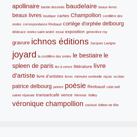
baudelaire
apollinaire
bande dessinée
beaux-livres
beaux livres
Champollion
cartes
boutique
cordillère des
delbourg
cortège d'orphée
ondes
correspondance Rimbaud
exposition
dédicace
eneko saint-andré
essai
geneviève roy
ichnos éditions
gravure
Jacques Lavigne
joyard
le bestiaire
le
la cordillère des ondes
livre
spleen de paris
littérature
lire à vence
d'artiste
livre d'artistes
livres
mémoire sentinelle
niçois
occitan
poèsie
patrice delbourg
Rimbaud
peintre
robin bell
transartcafé
vence
sainte réparate
Viennois
Voilley
véronique champollion
zacloud
édition de tête