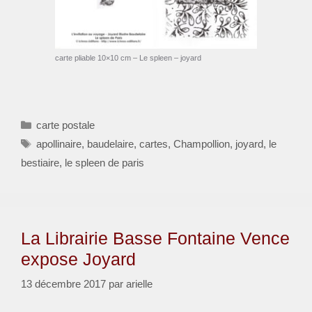
carte pliable 10×10 cm – Le spleen – joyard
Catégories
carte postale
Étiquettes
apollinaire
,
baudelaire
,
cartes
,
Champollion
,
joyard
,
le
bestiaire
,
le spleen de paris
La Librairie Basse Fontaine Vence
expose Joyard
13 décembre 2017
par
arielle