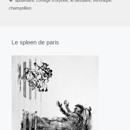
apollinaire
,
cortège d'orphée
,
le bestiaire
,
véronique
champollion
Le spleen de paris