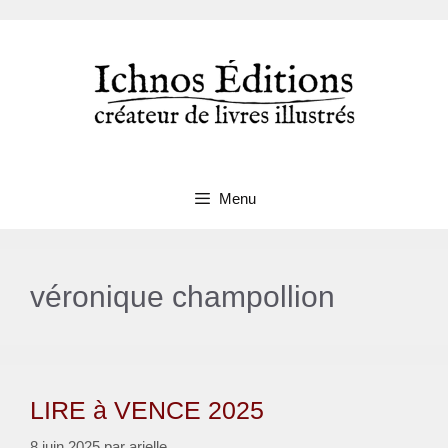
Aller
au
contenu
Menu
véronique champollion
LIRE à VENCE 2025
8 juin 2025
par
arielle