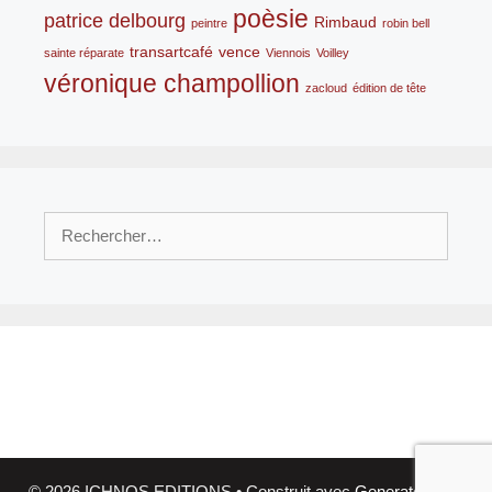
poèsie
patrice delbourg
Rimbaud
peintre
robin bell
transartcafé
vence
sainte réparate
Viennois
Voilley
véronique champollion
zacloud
édition de tête
Rechercher :
© 2026 ICHNOS EDITIONS
• Construit avec
GeneratePress