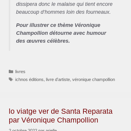
dissipera donc le malaise qui tient encore
beaucoup d’hommes loin des fourneaux.
Pour illustrer ce thème Véronique
Champollion détourne avec humour
des œuvres célèbres.
Catégories
livres
Étiquettes
ichnos éditions
,
livre d'artiste
,
véronique champollion
lo viatge ver de Santa Reparata
par Véronique Champollion
2 octobre 2022
par
arielle