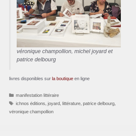
véronique champollion, michel joyard et
patrice delbourg
livres disponibles sur
la boutique
en ligne
Catégories
manifestation littéraire
Étiquettes
ichnos éditions
,
joyard
,
littérature
,
patrice delbourg
,
véronique champollion