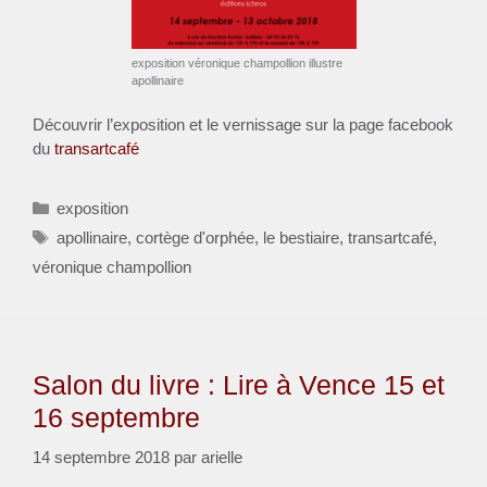
exposition véronique champollion illustre
apollinaire
Découvrir l’exposition et le vernissage sur la page facebook
du
transartcafé
Catégories
exposition
Étiquettes
apollinaire
,
cortège d'orphée
,
le bestiaire
,
transartcafé
,
véronique champollion
Salon du livre : Lire à Vence 15 et
16 septembre
14 septembre 2018
par
arielle