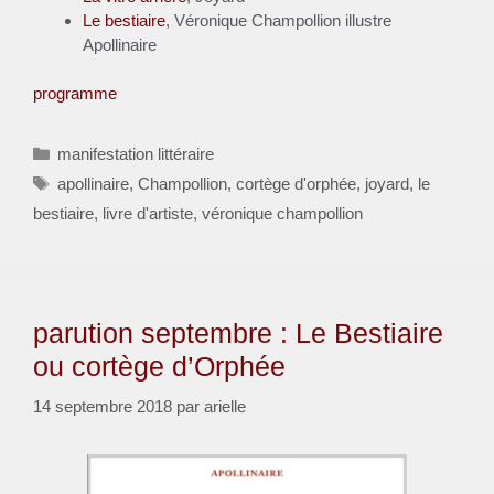
Le bestiaire
, Véronique Champollion illustre
Apollinaire
programme
Catégories
manifestation littéraire
Étiquettes
apollinaire
,
Champollion
,
cortège d'orphée
,
joyard
,
le
bestiaire
,
livre d'artiste
,
véronique champollion
parution septembre : Le Bestiaire
ou cortège d’Orphée
14 septembre 2018
par
arielle