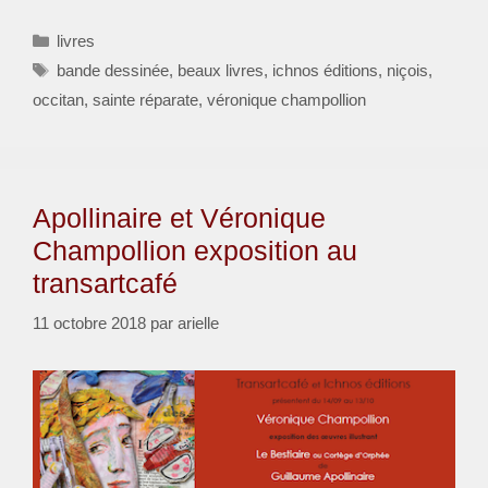
Catégories
livres
Étiquettes
bande dessinée
,
beaux livres
,
ichnos éditions
,
niçois
,
occitan
,
sainte réparate
,
véronique champollion
Apollinaire et Véronique
Champollion exposition au
transartcafé
11 octobre 2018
par
arielle