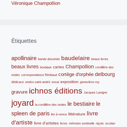
Véronique Champollion
Étiquettes
baudelaire
apollinaire
bande dessinée
beaux-livres
beaux livres
Champollion
cartes
boutique
cordillère des
delbourg
cortège d'orphée
ondes
correspondance Rimbaud
exposition
dédicace
eneko saint-andré
essai
geneviève roy
ichnos éditions
gravure
Jacques Lavigne
joyard
le bestiaire
le
la cordillère des ondes
livre
spleen de paris
littérature
lire à vence
d'artiste
livre d'artistes
livres
mémoire sentinelle
niçois
occitan