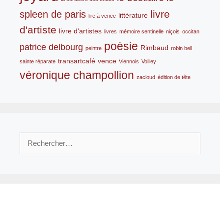
livre
spleen de paris
littérature
lire à vence
d'artiste
livre d'artistes
livres
mémoire sentinelle
niçois
occitan
poèsie
patrice delbourg
Rimbaud
peintre
robin bell
transartcafé
vence
sainte réparate
Viennois
Voilley
véronique champollion
zacloud
édition de tête
Rechercher :