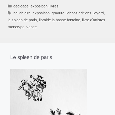
Catégories
dédicace
,
exposition
,
livres
Étiquettes
baudelaire
,
exposition
,
gravure
,
ichnos éditions
,
joyard
,
le spleen de paris
,
librairie la basse fontaine
,
livre d'artistes
,
monotype
,
vence
Le spleen de paris