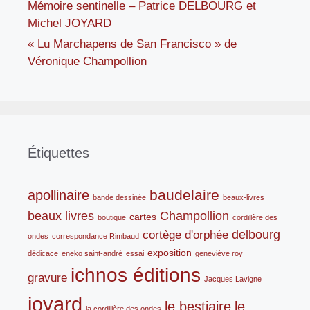
Mémoire sentinelle – Patrice DELBOURG et
Michel JOYARD
« Lu Marchapens de San Francisco » de
Véronique Champollion
Étiquettes
baudelaire
apollinaire
bande dessinée
beaux-livres
beaux livres
Champollion
cartes
boutique
cordillère des
delbourg
cortège d'orphée
ondes
correspondance Rimbaud
exposition
dédicace
eneko saint-andré
essai
geneviève roy
ichnos éditions
gravure
Jacques Lavigne
joyard
le bestiaire
le
la cordillère des ondes