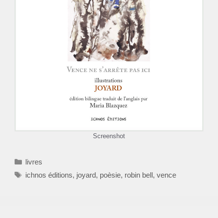
Screenshot
Catégories
livres
Étiquettes
ichnos éditions
,
joyard
,
poèsie
,
robin bell
,
vence