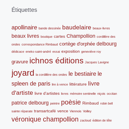
Étiquettes
baudelaire
apollinaire
bande dessinée
beaux-livres
beaux livres
Champollion
cartes
boutique
cordillère des
delbourg
cortège d'orphée
ondes
correspondance Rimbaud
exposition
dédicace
eneko saint-andré
essai
geneviève roy
ichnos éditions
gravure
Jacques Lavigne
joyard
le bestiaire
le
la cordillère des ondes
livre
spleen de paris
littérature
lire à vence
d'artiste
livre d'artistes
livres
mémoire sentinelle
niçois
occitan
poèsie
patrice delbourg
Rimbaud
peintre
robin bell
transartcafé
vence
sainte réparate
Viennois
Voilley
véronique champollion
zacloud
édition de tête