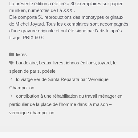
La présente édition a été tiré a 30 exemplaires sur papier
munken, numérotés de I à XXX .
Elle comporte 51 reproductions des monotypes originaux
de Michel Joyard. Tous les exemplaires sont accompagnés
d’une gravure originale et ont été signé par l’artiste après
tirage. PRIX 60 €
Catégories
livres
Étiquettes
baudelaire
,
beaux livres
,
ichnos éditions
,
joyard
,
le
spleen de paris
,
poèsie
lo viatge ver de Santa Reparata par Véronique
Champollion
contribution à une réhabilitation du travail ménager en
particulier de la place de l’homme dans la maison –
véronique champollion