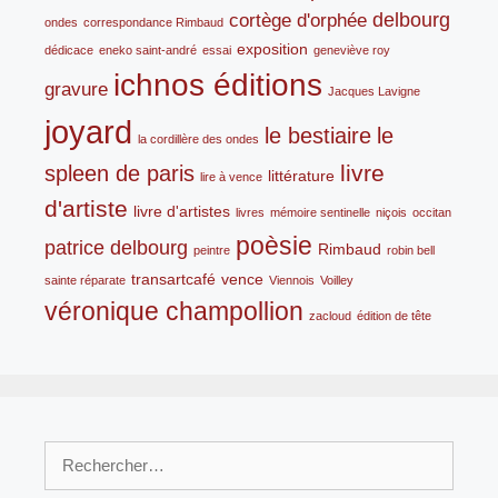
delbourg
cortège d'orphée
ondes
correspondance Rimbaud
exposition
dédicace
eneko saint-andré
essai
geneviève roy
ichnos éditions
gravure
Jacques Lavigne
joyard
le bestiaire
le
la cordillère des ondes
livre
spleen de paris
littérature
lire à vence
d'artiste
livre d'artistes
livres
mémoire sentinelle
niçois
occitan
poèsie
patrice delbourg
Rimbaud
peintre
robin bell
transartcafé
vence
sainte réparate
Viennois
Voilley
véronique champollion
zacloud
édition de tête
Rechercher :