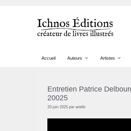
Aller
au
contenu
Accueil
Auteurs
Artistes
Entretien Patrice Delbour
20025
20 juin 2025
par
arielle