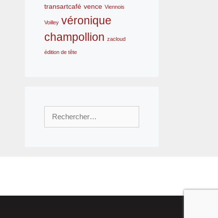
transartcafé
vence
Viennois
véronique
Voilley
champollion
zacloud
édition de tête
Rechercher :