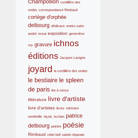
Champollion
cordillère des
ondes
correspondance Rimbaud
cortège d'orphée
delbourg
dédicace
eneko saint-
exposition
andré
essai
geneviève
ichnos
gravure
roy
éditions
Jacques Lavigne
joyard
la cordillère des ondes
le bestiaire
le spleen
de paris
lire à vence
livre d'artiste
littérature
livre d'artistes
livres
mémoire
patrice
sentinelle
niçois
occitan
poèsie
delbourg
peintre
Rimbaud
robin bell
sainte réparate