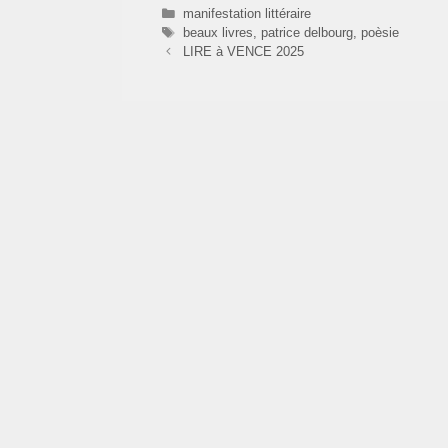
Catégories
manifestation littéraire
Étiquettes
beaux livres
,
patrice delbourg
,
poèsie
LIRE à VENCE 2025